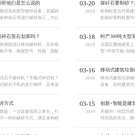
03-20
听听他们是怎么说的
煤矸石要制砂？
能优良的新型破碎设备，其破碎
2019
机制砂是当代基建
各种岩石等进行破碎加工，为公
机制砂骨料粒度均
石。
种机制砂原料，我
砂的客户比较多。
03-18
破碎石英石划算吗？
时产300吨大
色德国进口移动破碎机，且价格
2019
当固定重锤破装上
格不等，根据型号、性能、搭配
型+环保节能+智
的三分之一。
待吧。且看时产3
03-16
移动式建筑垃圾
式石子破碎机？车载式碎石机？
2019
移动式建筑垃圾破
式粉石子机的其它称呼，近来这
设备，在对建筑垃
别？传闻不如亲自来见，下面就
垃圾处理厂带来了
很多人都推荐红星
03-15
碎方式
创新+智能是建
效益，一台设备抵得上多台，打
2019
关键词：转型升级
不一样的破碎方式，满足多种砂
特别高的关注，那
快，而转型的关键
能。