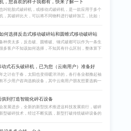
机，您喜欢的样子我都有，快来了解一下
也叫轮胎式破碎机，或移动式破碎机，是一款应用于多个
机，其破碎比大，可以将不同物料进行破碎加工，比如：
岗岩、河卵石，建筑垃圾等，适用范围广。
如何选择反击式移动破碎站和圆锥式移动破碎站
备种类太多，反击破、圆锥破、锤式破都可以作为一条生
很多客户不知该如何选择，不知其有什么区别，整体算下
？从各个方面综合分析，让你选对设备，增加更多收益。
型移动式石头破碎机，已为您（云南用户）准备好
年之计在于春，太阳也变得暖洋洋的，各行各业都撸起袖
有不少用户咨询选购设备，其中云南用户朋友想要选购一
破碎机，需要的产量是时产100吨左右，有哪些型号可以
呢，有现货吗？对于用户的咨询下面就来详细介绍。
面俱到打造智能化碎石设备
会发展进步，全新的新型技术推进这科技发展前行，破碎
新型破碎技术，经过不断实践，新型打破传统破碎设备的
；移动粉石机的出现打造了智能化碎石设备的大门，将更
石作业为基层建设打下良好基础。