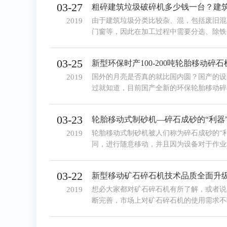
03-27
粗碎建筑垃圾破碎机多少钱一台？建
2019
由于建筑垃圾分类比较杂、混，包括废旧混
门窗等，因此在加工过程中需要分选、除铁
施不同的处理方式。其中粗碎建筑垃圾破碎
碎的设备，在市场上销量比较高，那么粗碎
03-25
建筑垃圾破碎机工作视频吗？请往下看。
2019
国外的月亮是否真的就比国内圆？国产的设
过就知道，目前国产全新的环保轮胎移动碎
均作出了创新和改进，丝毫不输于进口设备
自由，让用户更加爱不释手。
03-23
轮胎移动式制砂机—碎石成砂的“利器
2019
轮胎移动式制砂机被人们称为碎石成砂的“
同，进行随意移动，并且因为设备对于作业
境比较恶劣，设备也能进行正常作业。
03-22
新型移动矿石碎石机技术品质全面升
2019
想必大家都对矿石碎石机有所了解，或者说
断完善，市场上对矿石碎石机的使用需求不
快，想要更好的满足市场需求，其技术水平
级。