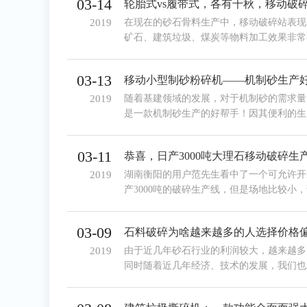
03-14
轮胎式vs履带式，各有千秋，移动破
2019
在现在的砂石骨料生产中，移动破碎站表现
矿石、建筑垃圾、煤炭等物料加工效果非常
采购。我们常见的移动破碎站主要分为两种
动破碎站。这两种机器在实际生产中会展示
03-13
移动小型制砂粉碎机——机制砂生产
pick哪一个呢？
2019
随着基建领域的发展，对于机制砂的需求量
是一款机制砂生产的好帮手！因其便利的生
本文就来具体介绍一下。
03-11
恭喜，日产3000吨大理石移动破碎生
2019
湖南衡阳的用户范先生看中了一个可允许开
产3000吨的破碎生产线，但是场地比较小
个设备厂家，都没有得到一个满意的设计方
南红星机器厂家。
03-09
石料破碎为啥越来越多的人选择价格
2019
由于近几年砂石行业的利润较大，越来越多
同时随着近几年经济、技术的发展，我们也
上，越来越多的人选择价格偏高的移动式碎
越来越少了，这主要是什么原因呢，小编在