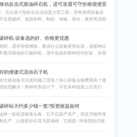
移动反击式柴油碎石机，进可攻退可守价格很便宜
配，无论是小型砂石企业还是大型工程，所有使用设备必
不仅是破碎，包括给料、制砂。传输、筛分，集所有流程
为移动式呢？
破碎机-设备选的好、价格更优惠
期间，需求持续增加，要说什么设备更受欢迎，选那种比
车载式移动砂石破碎机，雪中送炭的那种恰到好处，你需
更实惠，工程也少不了。
好的便捷式流动石子机
的大路设备无法送到施工现场？担心设备运输费用高？便
统给您解决！两种外形设计下，可在多种道路上任意行：
破碎站大约多少钱一套?投资效益如何
这样一款机器斩落头角，它不仅高产高产，而且节能环保
制生产，让很多砂石其为其倾倒，它就是--环保型轮式移
现，让传统机制砂机器而失色，引来无数投资用户前来咨