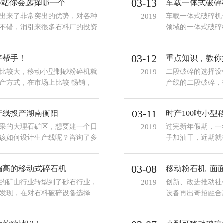
03-13
碎站你会选择哪一个
车载一体式破碎
出来了非常突出的优势，对各种
2019
车载一体式破碎机
不错，消引来很多石料厂的投资
领域的一体式破碎
：履带式移动破碎站、轮胎式移
青石、混凝土、花
出很多相同或不同的特点，你会
03-12
好帮手！
重点知识，教你
比较大，移动小型制砂粉碎机就
2019
二段破碎的选择设
产方式，在市场上比较 畅销，
产线的二段破碎，
来哪个会更划算呢
03-11
产线投产湖南衡阳
时产100吨小
采的大理石矿区，想要建一个日
2019
过完新年假期，一
，该如何设计生产线呢？咨询了多
子加油干，近期就
案，最后辗转多处，了解到了河
台小型移动式石头
选择，大概多少钱
03-08
偏高的移动式碎石机
移动粉石机_面
的矿山行业转型到了砂石行业，
2019
创新、改进推动社
发现，在对石料破碎设备选择
设备再出奇招融合
石机，而使用传统碎石机的用户
移动粉石机问世了
下文为用户进行了简单的阐述。
智能、更有效的碎