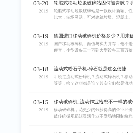
03-20
轮胎式移动垃圾破碎站因何被青睐？
2019
轮胎式移动垃圾破碎站是一款设计新颖、性
比大，转场灵活，可对建筑垃圾、混凝土、
路、铁路。房屋建筑等施工单位提供优质砂
03-19
德国进口移动破碎机价格多少？用来
2019
国产移动破碎机，颜值与实力并存，毫不逊
便宜，小型设备三十万到大型设备三百万价
设备而定，仅仅是德国进口移动破碎机价格
03-18
流动式粉石子机-碎石就是这么便捷
2019
听说过流动式粉碎机？流动式碎石机？移动
等等，啥？这些都是谁？其实它们都是流动
款让碎石变的很便捷、省钱的设备，有何特
来详细了解。
03-15
移动破碎机_流动作业给您不一样的破
2019
移动破碎机，花更少的钱获得高的企业经济
破传统循规蹈矩灵活作业不受场地限制给您
石工业生产需求！