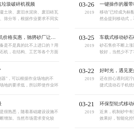
03-26
筑垃圾破碎机视频
一键操作的履带
凝土块、废旧水泥块、废旧砖瓦
2019
移动”已经成为标
、筛分等，根据作业要求不同实
然会提到移动式，
机是针对大块的建筑垃圾进行破
为一体。但到底何
建筑垃圾破碎机多少钱一台？有
03-25
新型环保时产100-200吨轮胎移动碎石机价格实惠，驰骋砂厂让人爱不释手
车载式移动砂石
备是不是真的比不上进口的？用
2019
砂石售价不断上涨
石机，在结构、工艺等各个方面
较好，当然少不了
，而且价格实惠，驰骋于砂厂更
要的它解决，价格
03-22
”
好时光，遇见更
利器”，可以根据作业场地的不
2019
还在担心遇到泥泞
场地的要求低，所以即使作业环
捷式流动石子机统
03-21
级
环保型轮式移动
是很熟悉，随着基础建设设施不
2019
近来，机制砂中有
断增加。当然市场需求变化较
效果好，智能化控
和品质也必须得到更好的全面升
动破碎站。它的出
询选购。