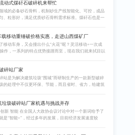
流动式煤矸石破碎机来帮忙
领域的必备砂石骨料，机制砂生产线智能化、可控，成品
匀、粒形好，满足优质砂石骨料需求标准。煤矸石也是一
国的煤矸石储量多、成本低、效益高，因此投资煤矸石制
要想煤矸石制砂，流动式煤矸石破碎机少不了。
型车载移动重锤破价格实惠，走进山西煤矿厂
了移动车身，又会撞出什么“火花”呢？灵活移动+一次成
能操作，一系列的特点优势接踵而至，现在我们就来拭目以
00吨大型车载移动重锤破走进山西煤矿厂。
破碎站厂家
碎站是为解决建筑垃圾“围城”而研制生产的一款新型破碎
圾的处理中不仅更环保、节能，而且省时、省力，给建筑
很大的方便，市场移动式建筑垃圾破碎站厂家有很多，但
机器，下面我们就来对红星厂家详细了解一下吧。
筑垃圾破碎站厂家机遇与挑战并存
 创新 智能 在全国人大政协会议讨论中对一个新词给予了
就是“智能+”，经过多年的发展，目前经济发展速度较
因素之一就是创新驱动，“智能+”将为制造业转型升级赋