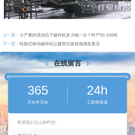
上一页：
小产量的流动石子破碎机多少钱一台？时产50-100吨
下一页：
轮胎式移动破碎站让建筑垃圾就地满血复活
在线留言
365
24h
天全年无休
工程师派遣
希望我们怎么称呼您!